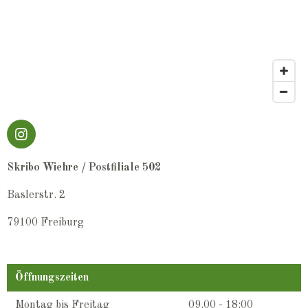
I
n
s
Skribo Wiehre / Postfiliale 502
t
a
Baslerstr. 2
g
r
79100 Freiburg
a
m
Öffnungszeiten
Montag bis Freitag
09.00 - 18:00