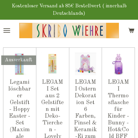
Zum
Kostenloser Versand ab 85€ Bestellwert ( innerhalb
Hauptinhalt
Deutschlands)
springen
Ausverkauft
Legami
LEGAM
LEGAM
LEGAM
löschbar
I Set
I Ostern
I
er
aus 2
Dekorat
Thermo
Gelstift
Gelstifte
ion Set
sflasche
- Hoppy
n mit
6
für
Easter -
Deko-
Farben,
Kinder -
Set
Tierche
Pinsel &
Bunny -
(Maxim
n -
Keramik
Hot&Co
ale
Lovely
-Ei zum
ld BFF