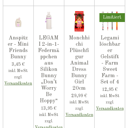
Limitiert
Anspitz
LEGAM
Monchhi
Legami
er - Mini
I 2-in-1-
chi
löschbar
Friends
Federmä
Plüschfi
er
Bunny
ppchen
gur
Gelstift
aus
Animal
- Farm
3,45 €
Silikon
Dress
Sweet
inkl. MwSt
Bunny
Bunny
Farm -
zzgl.
„Don’t
Girl
Set of 4
Versandkosten
Worry
20cm
12,95 €
Be
29,99 €
inkl. MwSt
Hoppy“
inkl. MwSt
zzgl.
13,95 €
zzgl.
Versandkosten
inkl. MwSt
Versandkosten
zzgl.
Versandkosten