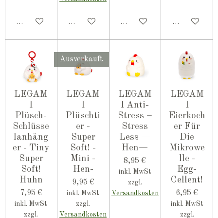
In den Warenkorb
In den Warenkorb
In den Warenkorb
In den Ware
Ausverkauft
LEGAM
LEGAM
LEGAM
LEGAM
I
I
I Anti-
I
Plüsch-
Plüschti
Stress –
Eierkoch
Schlüsse
er -
Stress
er Für
lanhäng
Super
Less —
Die
er - Tiny
Soft! -
Hen—
Mikrowe
Super
Mini -
lle -
8,95 €
Soft!
Hen-
Egg-
inkl. MwSt
Huhn
Cellent!
9,95 €
zzgl.
7,95 €
6,95 €
inkl. MwSt
Versandkosten
inkl. MwSt
zzgl.
inkl. MwSt
zzgl.
Versandkosten
zzgl.