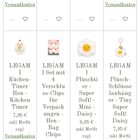
Versandkosten
Versandkosten
In den Warenkorb
Bei Verfügbarkeit benachrichtigen
In den Warenkorb
In den Ware
LEGAM
LEGAM
LEGAM
LEGAM
I
I Set mit
I
I
Küchen-
4
Plüschti
Plüsch-
Timer
Verschlu
er -
Schlüsse
Hen -
ss-Clips
Super
lanhäng
Kitchen
für
Soft! -
er - Tiny
Timer
Verpack
Mini -
Super
ungen -
Daisy -
Soft!
7,95 €
Hen -
Daisy
9,95 €
inkl. MwSt
Bag
7,95 €
zzgl.
inkl. MwSt
Chips
Versandkosten
zzgl.
inkl. MwSt