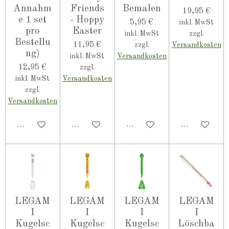
Annahm
Friends
Bemalen
19,95 €
e 1 set
- Hoppy
5,95 €
inkl. MwSt
pro
Easter
inkl. MwSt
zzgl.
Bestellu
11,95 €
zzgl.
Versandkosten
ng)
inkl. MwSt
Versandkosten
12,95 €
zzgl.
inkl. MwSt
Versandkosten
zzgl.
Versandkosten
Bei Verfügbarkeit benachrichtigen
In den Warenkorb
In den Warenkorb
In den Ware
LEGAM
LEGAM
LEGAM
LEGAM
I
I
I
I
Kugelsc
Kugelsc
Kugelsc
Löschba