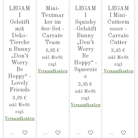
LEGAM
Mini-
LEGAM
LEGAM
I
Textmar
I
I Mini-
Gelstift
ker im
Squishy
Cutterm
mit
6er-Set -
-Gelstift
esser -
Deko-
Carrate
Bunny
Carrate
Tierche
Team
„Don’t
Cutter
n Bunny
Worry
6,95 €
3,45 €
„Don’t
Be
inkl. MwSt
inkl. MwSt
Worry
Hoppy“ -
zzgl.
zzgl.
Be
Squeezie
Versandkosten
Versandkosten
Hoppy“ -
s
Lovely
3,95 €
Friends
inkl. MwSt
3,95 €
zzgl.
inkl. MwSt
Versandkosten
zzgl.
Versandkosten
In den Warenkorb
In den Warenkorb
In den Warenkorb
In den Ware