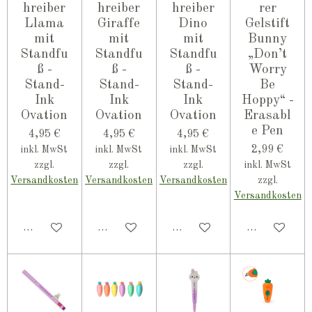
hreiber
hreiber
hreiber
rer
Llama
Giraffe
Dino
Gelstift
mit
mit
mit
Bunny
Standfu
Standfu
Standfu
„Don’t
ß -
ß -
ß -
Worry
Stand-
Stand-
Stand-
Be
Ink
Ink
Ink
Hoppy“ -
Ovation
Ovation
Ovation
Erasabl
e Pen
4,95 €
4,95 €
4,95 €
2,99 €
inkl. MwSt
inkl. MwSt
inkl. MwSt
zzgl.
zzgl.
zzgl.
inkl. MwSt
Versandkosten
Versandkosten
Versandkosten
zzgl.
Versandkosten
In den Warenkorb
In den Warenkorb
In den Warenkorb
In den Ware