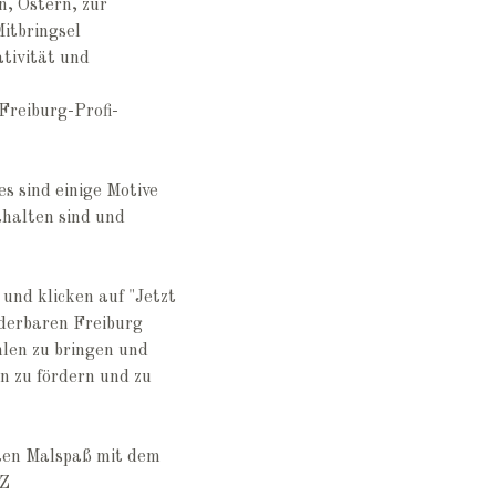
, Ostern, zur
itbringsel
tivität und
 Freiburg-Profi-
s sind einige Motive
thalten sind und
 und klicken auf "Jetzt
derbaren Freiburg
len zu bringen und
en zu fördern und zu
ten Malspaß mit dem
 Z