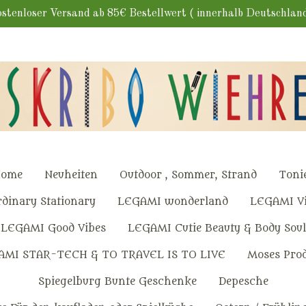
stenloser Versand ab 85€ Bestellwert ( innerhalb Deutschlan
ome
Neuheiten
Outdoor , Sommer, Strand
Toni
dinary Stationary
LEGAMI wonderland
LEGAMI Vi
LEGAMI Good Vibes
LEGAMI Cutie Beauty & Body Soul
AMI STAR-TECH & TO TRAVEL IS TO LIVE
Moses Pro
Spiegelburg Bunte Geschenke
Depesche