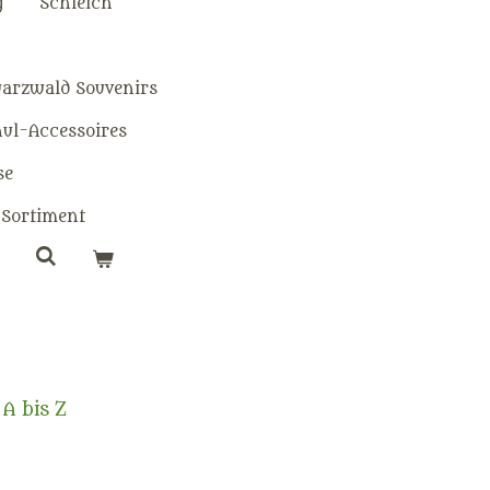
g
Schleich
warzwald Souvenirs
hul-Accessoires
se
Sortiment
A bis Z