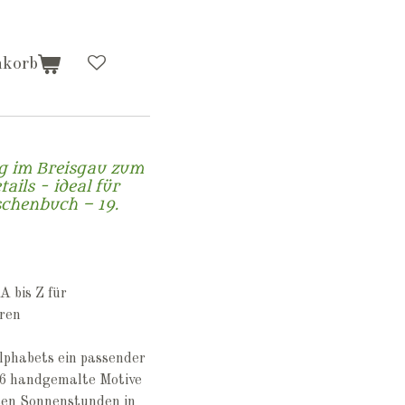
nkorb
rg im Breisgau zum
ails - ideal für
chenbuch – 19.
A bis Z für
hren
lphabets ein passender
26 handgemalte Motive
ten Sonnenstunden in