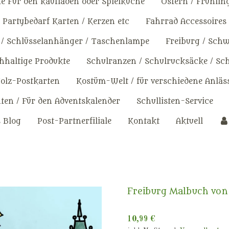
e Für den kaufladen oder Spielküche
Ostern / Frühlin
Partybedarf Karten / Kerzen etc
Fahrrad Accessoires
 / Schlüsselanhänger / Taschenlampe
Freiburg / Sch
haltige Produkte
Schulranzen / Schulrucksäcke / Sc
olz-Postkarten
Kostüm-Welt / für verschiedene Anläs
en / Für den Adventskalender
Schullisten-Service
s Blog
Post-Partnerfiliale
Kontakt
Aktuell
Freiburg Malbuch von 
10,99 €