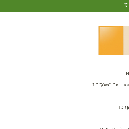
Zum
Ko
Hauptinhalt
springen
H
LEGAMI Extraor
LEG