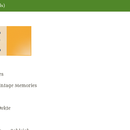
ds)
es
ntage Memories
dukte