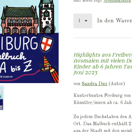
inkl. MwSt zzgl.
Versandkosten
In den Ware
Highlights aus Freibu
Ausmalen mit vielen Det
Kinder ab 6 Jahren
Tas
Juni 2023
von
Sandra Dux
(Autor)
Kunterbuntes Freiburg von 
Künstler/innen ab ca. 6 Ja
Zu jedem Buchstaben des A
Ort. Das Malbuch enthält 
aus der Stadt mit den meis