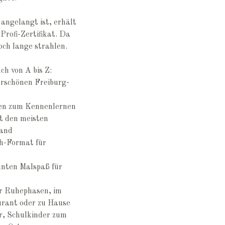
ngelangt ist, erhält
Profi-Zertifikat. Da
ch lange strahlen.
h von A bis Z:
erschönen Freiburg-
nen zum Kennenlernen
t den meisten
land
ch-Format für
bunten Malspaß für
ür Ruhephasen, im
urant oder zu Hause
er, Schulkinder zum