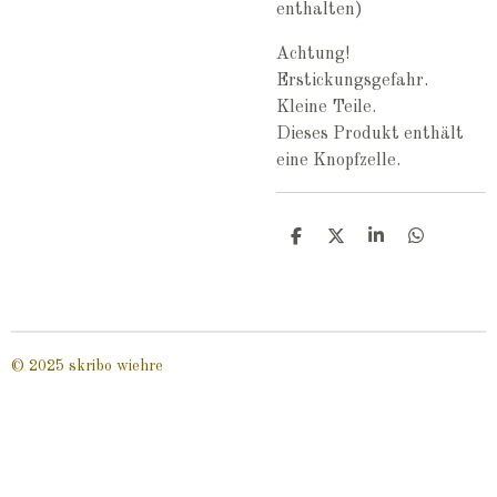
enthalten)
Achtung!
Erstickungsgefahr.
Kleine Teile.
Dieses Produkt enthält
eine Knopfzelle.
T
T
T
T
e
e
e
e
i
i
i
i
l
l
l
l
e
e
e
e
n
n
n
n
© 2025 skribo wiehre