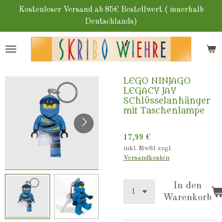
Zum
Kostenloser Versand ab 85€ Bestellwert ( innerhalb
Hauptinhalt
Deutschlands)
springen
LEGO NINJAGO
LEGACY JAY
SChlüsselanhänger
mit Taschenlampe
17,99 €
inkl. MwSt zzgl.
Versandkosten
In den
Warenkorb