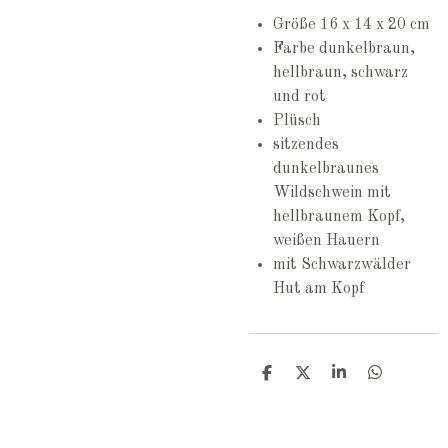
Größe 16 x 14 x 20 cm
Farbe dunkelbraun,
hellbraun, schwarz
und rot
Plüsch
sitzendes
dunkelbraunes
Wildschwein mit
hellbraunem Kopf,
weißen Hauern
mit Schwarzwälder
Hut am Kopf
T
T
T
T
e
e
e
e
i
i
i
i
l
l
l
l
e
e
e
e