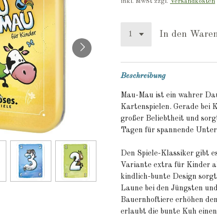
inkl. MwSt zzgl.
Versandkosten
In den Ware
Beschreibung
Mau-Mau
ist ein wahrer Da
Kartenspielen. Gerade bei K
großer Beliebtheit und sorg
Tagen für spannende Unter
Den Spiele-Klassiker gibt es
Variante extra für Kinder 
kindlich-bunte Design sorgt
Laune bei den Jüngsten und
Bauernhoftiere erhöhen den
erlaubt die bunte Kuh eine