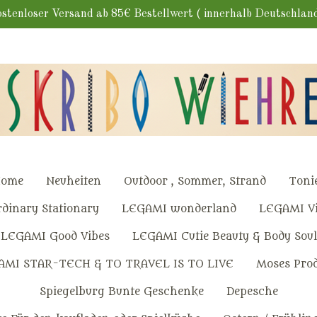
stenloser Versand ab 85€ Bestellwert ( innerhalb Deutschlan
ome
Neuheiten
Outdoor , Sommer, Strand
Toni
dinary Stationary
LEGAMI wonderland
LEGAMI Vi
LEGAMI Good Vibes
LEGAMI Cutie Beauty & Body Soul
AMI STAR-TECH & TO TRAVEL IS TO LIVE
Moses Pro
Spiegelburg Bunte Geschenke
Depesche