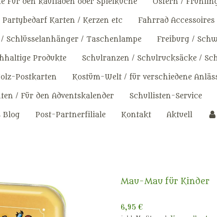
e Für den kaufladen oder Spielküche
Ostern / Frühlin
Partybedarf Karten / Kerzen etc
Fahrrad Accessoires
 / Schlüsselanhänger / Taschenlampe
Freiburg / Sch
haltige Produkte
Schulranzen / Schulrucksäcke / Sc
olz-Postkarten
Kostüm-Welt / für verschiedene Anläs
en / Für den Adventskalender
Schullisten-Service
s Blog
Post-Partnerfiliale
Kontakt
Aktuell
Mau-Mau für Kinder
6,95 €