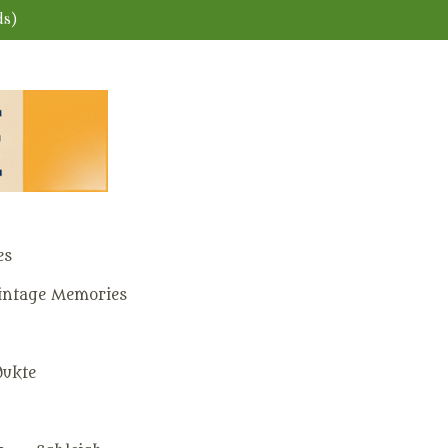
ds)
es
ntage Memories
dukte