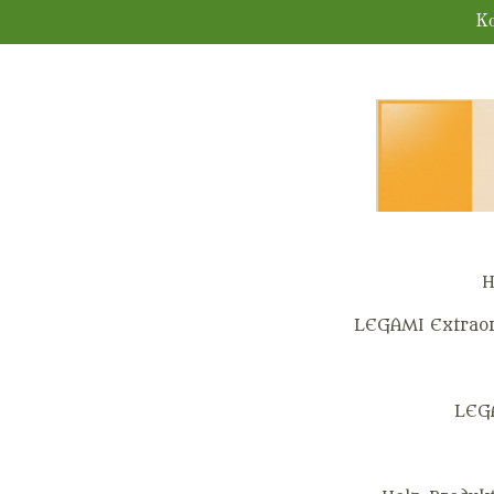
Zum
Ko
Hauptinhalt
springen
H
LEGAMI Extraor
LEG