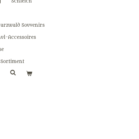
g
Schleich
warzwald Souvenirs
hul-Accessoires
se
Sortiment