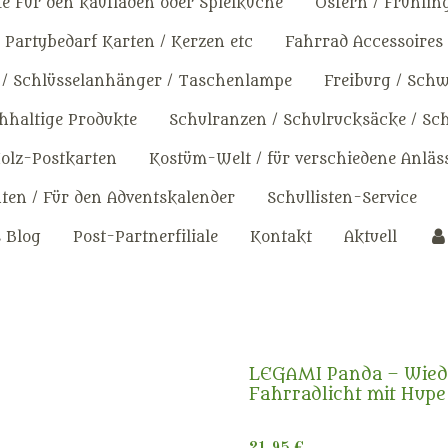
e Für den kaufladen oder Spielküche
Ostern / Frühlin
Partybedarf Karten / Kerzen etc
Fahrrad Accessoires
 / Schlüsselanhänger / Taschenlampe
Freiburg / Sch
haltige Produkte
Schulranzen / Schulrucksäcke / Sc
olz-Postkarten
Kostüm-Welt / für verschiedene Anläs
en / Für den Adventskalender
Schullisten-Service
s Blog
Post-Partnerfiliale
Kontakt
Aktuell
LEGAMI Panda – Wied
Fahrradlicht mit Hupe