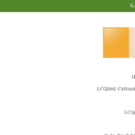
Zum
Ko
Hauptinhalt
springen
H
LEGAMI Extraor
LEG