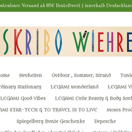
stenloser Versand ab 85€ Bestellwert ( innerhalb Deutschlan
ome
Neuheiten
Outdoor , Sommer, Strand
Toni
dinary Stationary
LEGAMI wonderland
LEGAMI Vi
LEGAMI Good Vibes
LEGAMI Cutie Beauty & Body Soul
AMI STAR-TECH & TO TRAVEL IS TO LIVE
Moses Pro
Spiegelburg Bunte Geschenke
Depesche