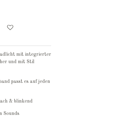
dlicht mit integrierter
cher und mit Stil
band passt es auf jeden
wach & blinkend
en Sounds