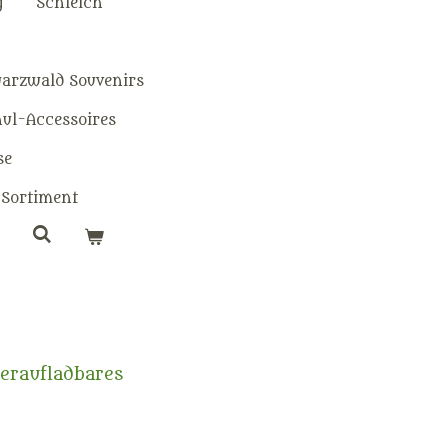
g
Schleich
warzwald Souvenirs
hul-Accessoires
se
Sortiment
eraufladbares