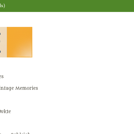
ds)
es
ntage Memories
dukte