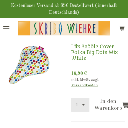
Zum
Kostenloser Versand ab 85€ Bestellwert ( innerhalb
Hauptinhalt
Deutschlands)
springen
Liix Saddle Cover
Polka Big Dots Mix
White
16,90 €
inkl. MwSt zzgl.
Versandkosten
In den
Warenkorb