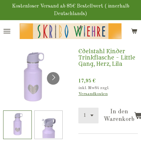
Zum
Kostenloser Versand ab 85€ Bestellwert ( innerhalb
Hauptinhalt
Deutschlands)
springen
Edelstahl Kinder
Trinkflasche - Little
Gang, Herz, Lila
17,95 €
inkl. MwSt zzgl.
Versandkosten
In den
Warenkorb