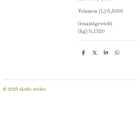
Volumen (L):0,5000
Gesamtgewicht
(kg):0,1320
T
T
T
T
e
e
e
e
i
i
i
i
l
l
l
l
e
e
e
e
n
n
n
n
© 2025 skribo wiehre