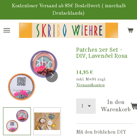
Zum
Kostenloser Versand ab 85€ Bestellwert ( innerhalb
Hauptinhalt
Deutschlands)
springen
Patches 2er Set -
DIY, Lavendel Rosa
14,95 €
inkl. MwSt zzgl.
Versandkosten
In den
Warenkorb
Mit den fröhlichen DIY