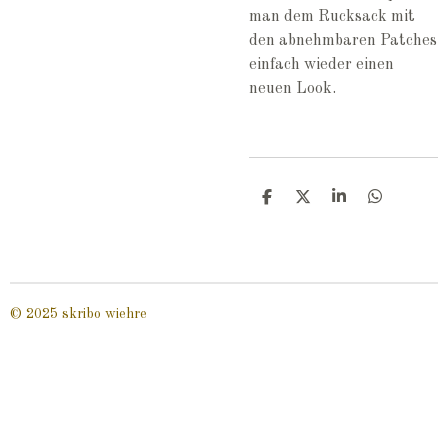
man dem Rucksack mit
den abnehmbaren Patches
einfach wieder einen
neuen Look.
T
T
T
T
e
e
e
e
i
i
i
i
l
l
l
l
e
e
e
e
n
n
n
n
© 2025 skribo wiehre