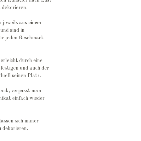
nen Künstler nach Lust
t dekorieren.
n jeweils aus
einem
und sind in
für jeden Geschmack
erleicht durch eine
festigen und auch der
duell seinen Platz.
mack, verpasst man
nikat einfach wieder
lassen sich immer
 dekorieren.