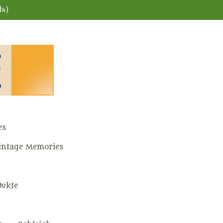
ds)
es
ntage Memories
dukte