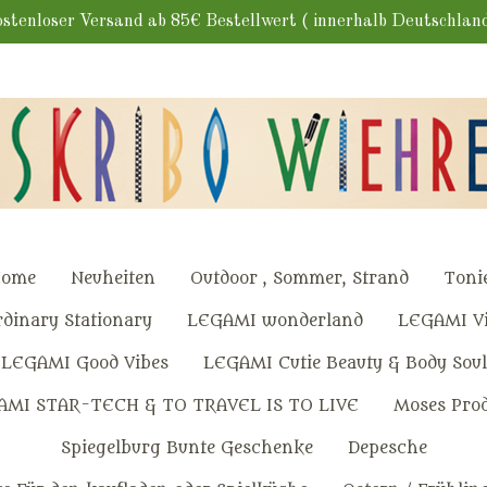
stenloser Versand ab 85€ Bestellwert ( innerhalb Deutschlan
ome
Neuheiten
Outdoor , Sommer, Strand
Toni
dinary Stationary
LEGAMI wonderland
LEGAMI Vi
LEGAMI Good Vibes
LEGAMI Cutie Beauty & Body Soul
AMI STAR-TECH & TO TRAVEL IS TO LIVE
Moses Pro
Spiegelburg Bunte Geschenke
Depesche