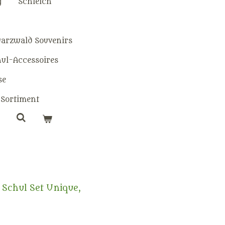
g
Schleich
warzwald Souvenirs
hul-Accessoires
se
Sortiment
Schul Set Unique,