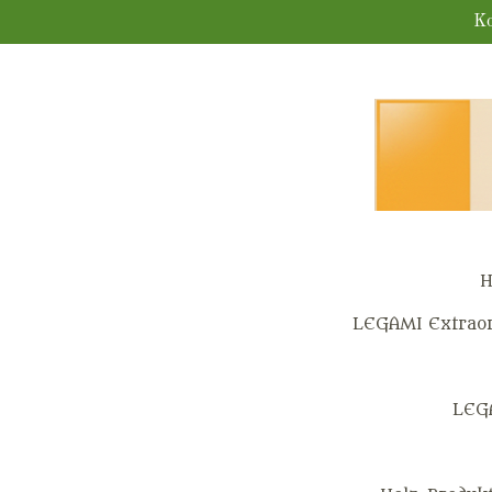
Zum
Ko
Hauptinhalt
springen
H
LEGAMI Extraor
LEG