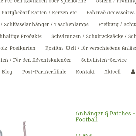
e Für den kaufladen oder Spielküche
Ostern / Frühlin
Partybedarf Karten / Kerzen etc
Fahrrad Accessoires
 / Schlüsselanhänger / Taschenlampe
Freiburg / Sch
haltige Produkte
Schulranzen / Schulrucksäcke / Sc
olz-Postkarten
Kostüm-Welt / für verschiedene Anläs
en / Für den Adventskalender
Schullisten-Service
s Blog
Post-Partnerfiliale
Kontakt
Aktuell
Anhänger & Patches - 
Football