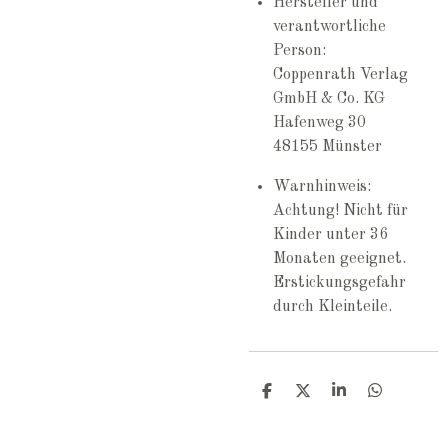
Hersteller und
verantwortliche
Person:
Coppenrath Verlag
GmbH & Co. KG
Hafenweg 30
48155 Münster
Warnhinweis:
Achtung! Nicht für
Kinder unter 36
Monaten geeignet.
Erstickungsgefahr
durch Kleinteile.
T
T
T
T
e
e
e
e
i
i
i
i
l
l
l
l