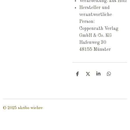
Verarbeitung: aus Holz
Hersteller und
verantwortliche
Person:
Coppenrath Verlag
GmbH & Co. KG
Hafenweg 30
48155 Münster
T
T
T
T
e
e
e
e
i
i
i
i
l
l
l
l
e
e
e
e
n
n
n
n
© 2025 skribo wiehre