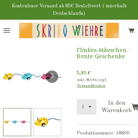
Zum
Kostenloser Versand ab 85€ Bestellwert ( innerhalb
Hauptinhalt
Deutschlands)
springen
Flinkes Mäuschen -
Bunte Geschenke
5,95 €
inkl. MwSt zzgl.
Versandkosten
In den
Warenkorb
Produktnummer:
18800