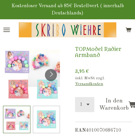
Zum
Kostenloser Versand ab 85€ Bestellwert ( innerhalb
Hauptinhalt
Deutschlands)
springen
TOPModel Radier
Armband
3,95 €
inkl. MwSt zzgl.
Versandkosten
In den
Warenkorb
EAN
4010070686710