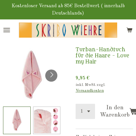
Zum
Kostenloser Versand ab 85€ Bestellwert ( innerhalb
Hauptinhalt
Deutschlands)
springen
Turban-Handtuch
für die Haare - Love
my Hair
9,95 €
inkl. MwSt zzgl.
Versandkosten
In den
Warenkorb