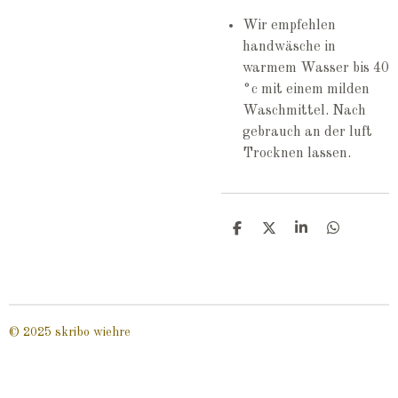
Wir empfehlen
handwäsche in
warmem Wasser bis 40
°c mit einem milden
Waschmittel. Nach
gebrauch an der luft
Trocknen lassen.
T
T
T
T
e
e
e
e
i
i
i
i
l
l
l
l
e
e
e
e
n
n
n
n
© 2025 skribo wiehre