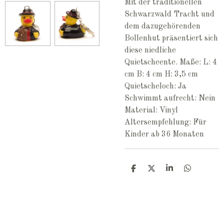
Mit der traditionellen
Schwarzwald Tracht und
dem dazugehörenden
Bollenhut präsentiert sich
diese niedliche
Quietscheente. Maße: L: 4
cm B: 4 cm H: 3,5 cm
Quietscheloch: Ja
Schwimmt aufrecht: Nein
Material: Vinyl
Altersempfehlung: Für
Kinder ab 36 Monaten
T
T
T
T
e
e
e
e
i
i
i
i
l
l
l
l
e
e
e
e
n
n
n
n