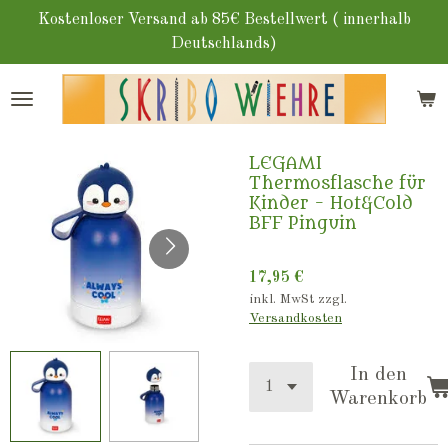
Zum
Kostenloser Versand ab 85€ Bestellwert ( innerhalb
Hauptinhalt
Deutschlands)
springen
LEGAMI
Thermosflasche für
Kinder - Hot&Cold
BFF Pinguin
17,95 €
inkl. MwSt zzgl.
Versandkosten
In den
Warenkorb