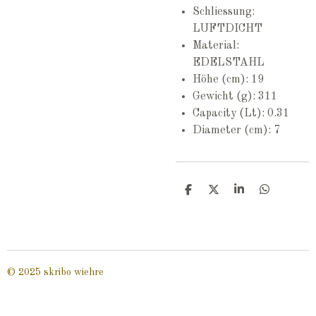
Schliessung:
LUFTDICHT
Material:
EDELSTAHL
Höhe (cm): 19
Gewicht (g): 311
Capacity (Lt): 0.31
Diameter (cm): 7
T
T
T
T
e
e
e
e
i
i
i
i
l
l
l
l
e
e
e
e
n
n
n
n
© 2025 skribo wiehre