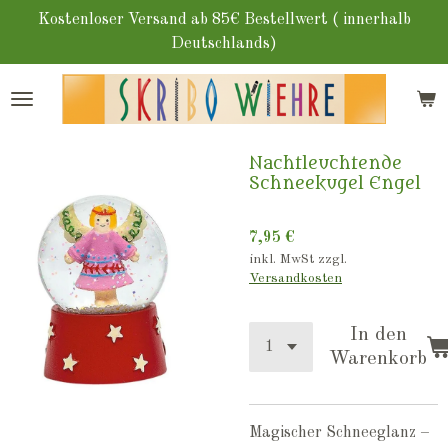
Zum
Kostenloser Versand ab 85€ Bestellwert ( innerhalb
Hauptinhalt
Deutschlands)
springen
Nachtleuchtende
Schneekugel Engel
7,95 €
inkl. MwSt zzgl.
Versandkosten
In den
Warenkorb
Magischer Schneeglanz –