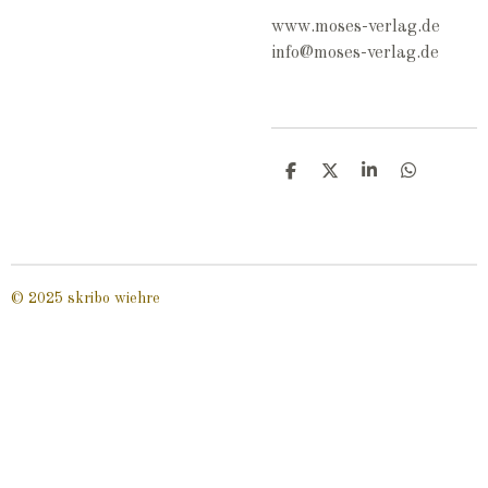
www.moses-verlag.de
info@moses-verlag.de
T
T
T
T
e
e
e
e
i
i
i
i
l
l
l
l
e
e
e
e
n
n
n
n
© 2025 skribo wiehre