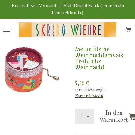
Zum
Kostenloser Versand ab 85€ Bestellwert ( innerhalb
Hauptinhalt
Deutschlands)
springen
Meine kleine
Weihnachtsmusik
Fröhliche
Weihnacht
7,95 €
inkl. MwSt zzgl.
Versandkosten
In den
Warenkorb