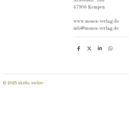
Arnoldstr. 13d
47906 Kempen
www.moses-verlag.de
info@moses-verlag.de
T
T
T
T
e
e
e
e
i
i
i
i
l
l
l
l
e
e
e
e
n
n
n
n
© 2025 skribo wiehre