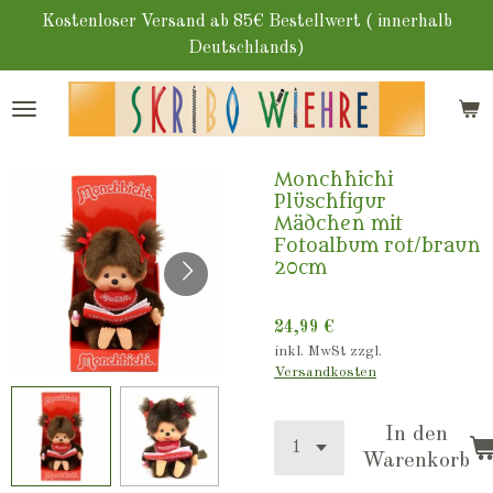
Zum
Kostenloser Versand ab 85€ Bestellwert ( innerhalb
Hauptinhalt
Deutschlands)
springen
Monchhichi
Plüschfigur
Mädchen mit
Fotoalbum rot/braun
20cm
24,99 €
inkl. MwSt zzgl.
Versandkosten
In den
Warenkorb