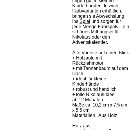
liegen gut in kleinen
Kinderhänden. In zwei
Farbvarianten erhältlich,
bringen sie Abwechslung
ins
Spiel
und sorgen für
jede Menge Fahrspaß – ein
schönes Mitbringsel für
Nikolaus oder den
Adventskalender.
Alle Vorteile auf einen Blick:
+ Holzauto mit
Rückziehmotor
+ mit Tannenbaum auf dem
Dach
+ ideal für kleine
Kinderhände
+ robust und handlich
+ tolle Nikolaus-Idee
ab 12 Monaten
Maße ca. 10,2 cm x 7,5 cm
x 5,5 cm
Materialien Aus Holz
Holz aus