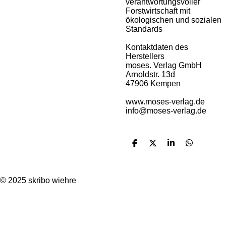
verantwortungsvoller
Forstwirtschaft mit
ökologischen und sozialen
Standards
Kontaktdaten des
Herstellers
moses. Verlag GmbH
Arnoldstr. 13d
47906 Kempen
www.moses-verlag.de
info@moses-verlag.de
T
T
T
T
e
e
e
e
i
i
i
i
l
l
l
l
e
e
e
e
© 2025 skribo wiehre
n
n
n
n