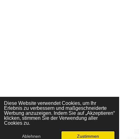
Diese Website verwendet Cookies, um Ihr
Erlebnis zu verbessern und maßgeschneiderte
Werbung anzuzeigen. Indem Sie auf „Akzeptieren“
klicken, stimmen Sie der Verwendung aller
Cookies zu.
Ablehnen
Zustimmen
E-Mail
Telefon
Karte
Insta