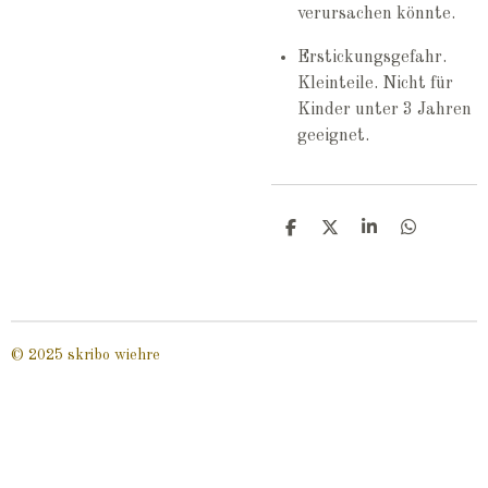
verursachen könnte.
Erstickungsgefahr.
Kleinteile. Nicht für
Kinder unter 3 Jahren
geeignet.
T
T
T
T
e
e
e
e
i
i
i
i
l
l
l
l
e
e
e
e
n
n
n
n
© 2025 skribo wiehre