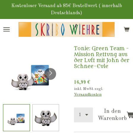
Zum
Kostenloser Versand ab 85€ Bestellwert ( innerhalb
Hauptinhalt
Deutschlands)
springen
Tonie: Green Team -
Mission Rettung aus
der Luft mit John der
Schnee-Eule
16,99 €
inkl. MwSt zzgl.
Versandkosten
In den
Warenkorb