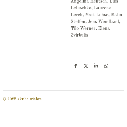
Angelina Hentsch, Luis
Leluschko, Laurenz
Lerch, Maik Lohse, Malin
Steffen, Jens Wendland,
Tilo Werner, Elena
Zvirbulis
T
T
T
T
e
e
e
e
i
i
i
i
l
l
l
l
e
e
e
e
n
n
n
n
© 2025 skribo wiehre