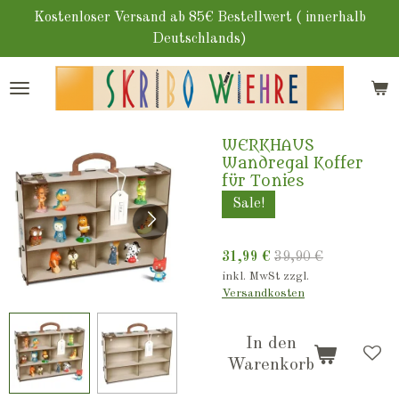
Zum
Kostenloser Versand ab 85€ Bestellwert ( innerhalb
Hauptinhalt
Deutschlands)
springen
WERKHAUS
Wandregal Koffer
für Tonies
Sale!
31,99 €
39,90 €
inkl. MwSt zzgl.
Versandkosten
In den
Warenkorb