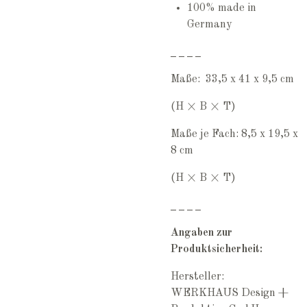
100% made in
Germany
_ _ _ _
Maße: 33,5 x 41 x 9,5 cm
(H × B × T)
Maße je Fach: 8,5 x 19,5 x
8 cm
(H × B × T)
_ _ _ _
Angaben zur
Produktsicherheit:
Hersteller:
WERKHAUS Design +