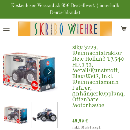
Zum
Kostenloser Versand ab 85€ Bestellwert ( innerhalb
Hauptinhalt
Deutschlands)
springen
siku 3223,
Weihnachtstraktor
New Holland T7.340
HD, 1:32,
Metall/Kunststoff,
Blau/Weiß, Inkl.
Weihnachtsmann-
Fahrer,
Anhängerkupplung,
Öffenbare
Motorhaube
49,99 €
inkl. MwSt zzgl.