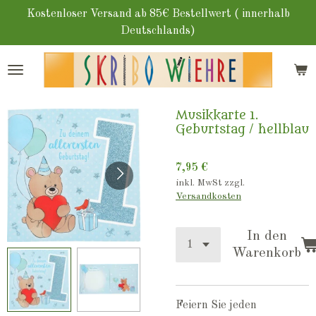
Zum
Kostenloser Versand ab 85€ Bestellwert ( innerhalb
Hauptinhalt
Deutschlands)
springen
Musikkarte 1.
Geburtstag / hellblau
7,95 €
inkl. MwSt zzgl.
Versandkosten
In den
Warenkorb
Feiern Sie jeden