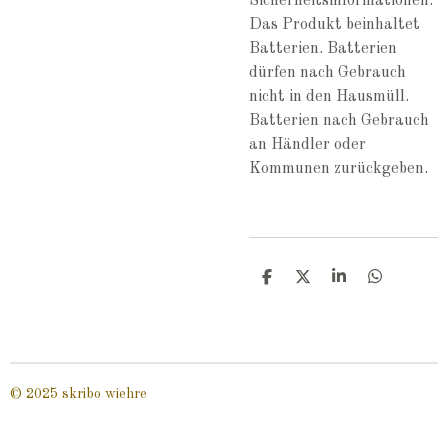
Sicherheitsinformationen:
Das Produkt beinhaltet
Batterien. Batterien
dürfen nach Gebrauch
nicht in den Hausmüll.
Batterien nach Gebrauch
an Händler oder
Kommunen zurückgeben.
T
T
T
T
e
e
e
e
i
i
i
i
l
l
l
l
e
e
e
e
n
n
n
n
© 2025 skribo wiehre