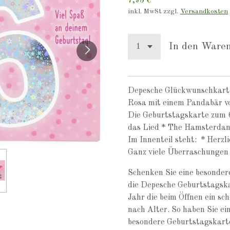
7,95 €
inkl. MwSt zzgl.
Versandkosten
In den Ware
Depesche Glückwunschkarte
Rosa mit einem Pandabär v
Die Geburtstagskarte zum 6
das Lied * The Hamsterdan
Im Innenteil steht: * Herz
Ganz viele Überraschungen 
Schenken Sie eine besonder
die Depesche Geburtstagska
Jahr die beim Öffnen ein sch
nach Alter. So haben Sie ei
besondere Geburtstagskart