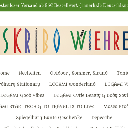
stenloser Versand ab 85€ Bestellwert ( innerhalb Deutschlan
ome
Neuheiten
Outdoor , Sommer, Strand
Toni
dinary Stationary
LEGAMI wonderland
LEGAMI Vi
LEGAMI Good Vibes
LEGAMI Cutie Beauty & Body Soul
AMI STAR-TECH & TO TRAVEL IS TO LIVE
Moses Pro
Spiegelburg Bunte Geschenke
Depesche