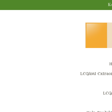
Zum
Ko
Hauptinhalt
springen
H
LEGAMI Extraor
LEG