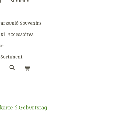
g
Schleich
warzwald Souvenirs
hul-Accessoires
se
Sortiment
karte 6.Geburtstag