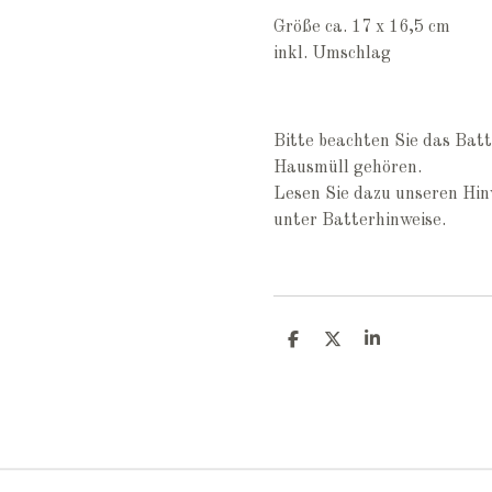
Größe ca. 17 x 16,5 cm
inkl. Umschlag
Bitte beachten Sie das Batt
Hausmüll gehören.
Lesen Sie dazu unseren Hin
unter Batterhinweise.
T
T
T
e
e
e
i
i
i
l
l
l
e
e
e
n
n
n