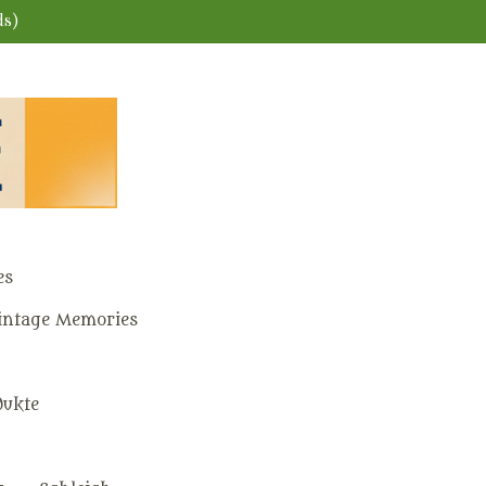
ds)
es
ntage Memories
dukte