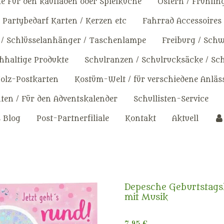
e Für den kaufladen oder Spielküche
Ostern / Frühlin
Partybedarf Karten / Kerzen etc
Fahrrad Accessoires
 / Schlüsselanhänger / Taschenlampe
Freiburg / Sch
haltige Produkte
Schulranzen / Schulrucksäcke / Sc
olz-Postkarten
Kostüm-Welt / für verschiedene Anläs
en / Für den Adventskalender
Schullisten-Service
s Blog
Post-Partnerfiliale
Kontakt
Aktuell
Depesche Geburtstags
mit Musik