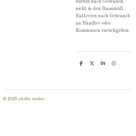
dürfen nach Gebrauch
nicht in den Hausmüll.
Batterien nach Gebrauch
an Händler oder
Kommunen zurückgeben.
T
T
T
T
e
e
e
e
i
i
i
i
l
l
l
l
e
e
e
e
n
n
n
n
© 2025 skribo wiehre