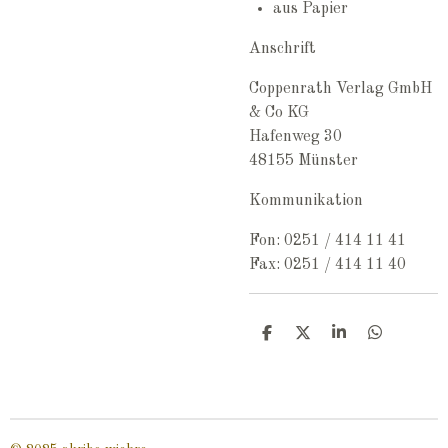
aus Papier
Anschrift
Coppenrath Verlag GmbH
& Co KG
Hafenweg 30
48155 Münster
Kommunikation
Fon: 0251 / 414 11 41
Fax: 0251 / 414 11 40
T
T
T
T
e
e
e
e
i
i
i
i
l
l
l
l
e
e
e
e
n
n
n
n