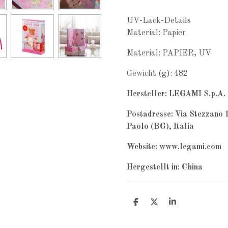
UV-Lack-Details
Material: Papier
Material: PAPIER, UV
Gewicht (g): 482
Hersteller: LEGAMI S.p.A.
Postadresse: Via Stezzano
Paolo (BG), Italia
Website: www.legami.com
Hergestellt in
:
China
T
T
T
e
e
e
i
i
i