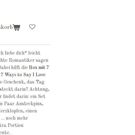
nkorb
 liebe dich“ leicht
echte Romantiker sagen
abei hilft die
Box mit 7
7 Ways to Say I Love
te Geschenk, das Tag
 steckt darin? Achtung,
 findet darin: ein Set
in Paar Ansteckpins,
Herzklopfen, einen
... noch mehr
tra Portion
ente.