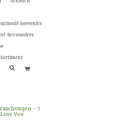
g
Schleich
warzwald Souvenirs
hul-Accessoires
se
Sortiment
rraschungen - 7
 Love You