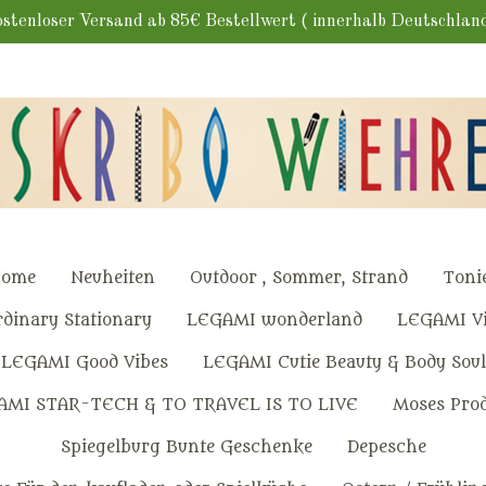
stenloser Versand ab 85€ Bestellwert ( innerhalb Deutschlan
ome
Neuheiten
Outdoor , Sommer, Strand
Toni
dinary Stationary
LEGAMI wonderland
LEGAMI Vi
LEGAMI Good Vibes
LEGAMI Cutie Beauty & Body Soul
AMI STAR-TECH & TO TRAVEL IS TO LIVE
Moses Pro
Spiegelburg Bunte Geschenke
Depesche