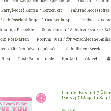
e Für den kaufladen oder Spielküche
Ostern / Frühlin
Partybedarf Karten / Kerzen etc
Fahrrad Accessoires
 / Schlüsselanhänger / Taschenlampe
Freiburg / Sch
haltige Produkte
Schulranzen / Schulrucksäcke / Sc
olz-Postkarten
Kostüm-Welt / für verschiedene Anläs
en / Für den Adventskalender
Schullisten-Service
s Blog
Post-Partnerfiliale
Kontakt
Aktuell
Legami Box mit 7 Übe
Days & 7 Ways to Say I