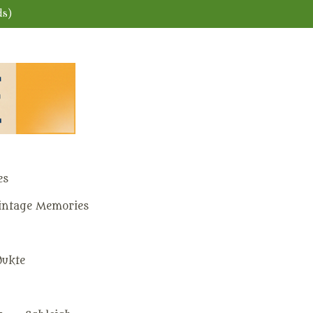
ds)
es
ntage Memories
dukte