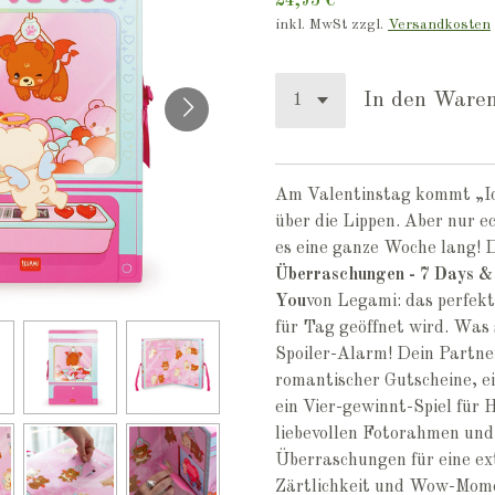
24,95 €
inkl. MwSt zzgl.
Versandkosten
In den Ware
Am Valentinstag kommt „Ich
über die Lippen. Aber nur 
es eine ganze Woche lang! D
Überraschungen - 7 Days & 
You
von Legami: das perfek
für Tag geöffnet wird. Was
Spoiler-Alarm! Dein Partner
romantischer Gutscheine, e
ein Vier-gewinnt-Spiel für 
liebevollen Fotorahmen und 
Überraschungen für eine ex
Zärtlichkeit und Wow-Mom