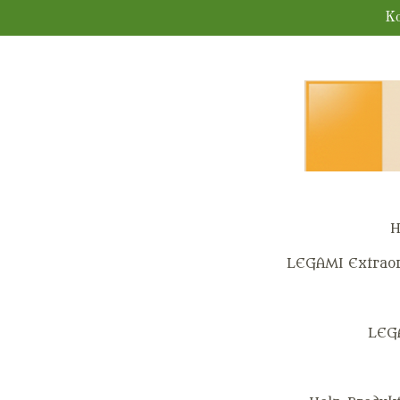
Zum
Ko
Hauptinhalt
springen
H
LEGAMI Extraor
LEG