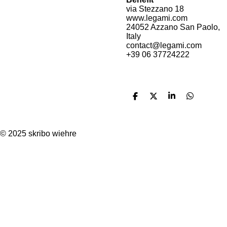
via Stezzano 18
www.legami.com
24052 Azzano San Paolo,
Italy
contact@legami.com
+39 06 37724222
T
T
T
T
e
e
e
e
i
i
i
i
l
l
l
l
e
e
e
e
© 2025 skribo wiehre
n
n
n
n