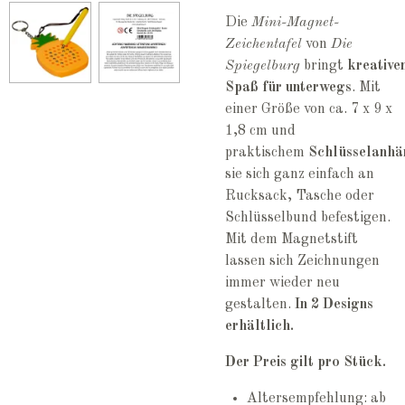
Die
Mini-Magnet-
Zeichentafel
von
Die
Spiegelburg
bringt
kreative
Spaß für unterwegs
. Mit
einer Größe von ca. 7 x 9 x
1,8 cm und
praktischem
Schlüsselanhä
sie sich ganz einfach an
Rucksack, Tasche oder
Schlüsselbund befestigen.
Mit dem Magnetstift
lassen sich Zeichnungen
immer wieder neu
gestalten.
In 2 Designs
erhältlich.
Der Preis gilt pro Stück.
Altersempfehlung: ab