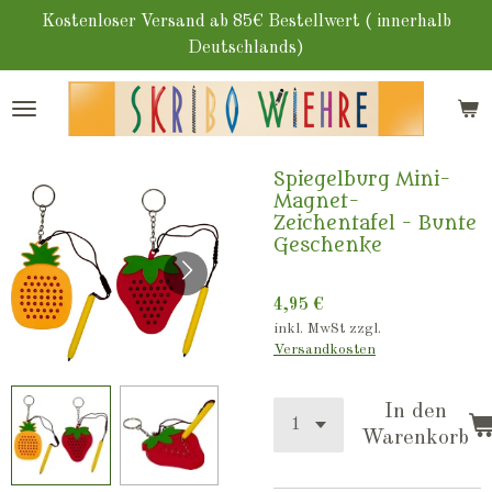
Zum
Kostenloser Versand ab 85€ Bestellwert ( innerhalb
Hauptinhalt
Deutschlands)
springen
Spiegelburg Mini-
Magnet-
Zeichentafel - Bunte
Geschenke
4,95 €
inkl. MwSt zzgl.
Versandkosten
In den
Warenkorb