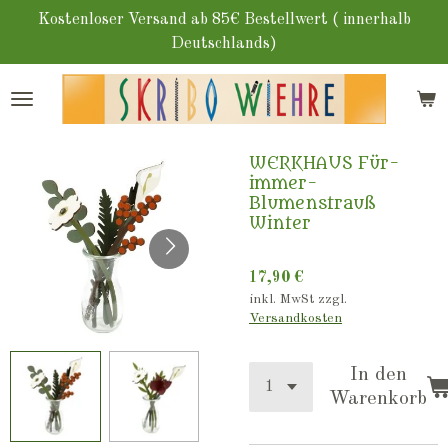
Zum
Kostenloser Versand ab 85€ Bestellwert ( innerhalb
Hauptinhalt
Deutschlands)
springen
WERKHAUS Für-
immer-
Blumenstrauß
Winter
17,90 €
inkl. MwSt zzgl.
Versandkosten
In den
Warenkorb