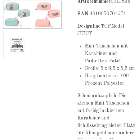
Artikelnummer
0013536
EAN
4010070701574
Designline
TOPModel
JUICY
Mini-Täschchen mit
Karabiner und
Pailletten-Patch
Größe: 5 x 8,5 x 5,5 cm
Hauptmaterial: 100
Prozent Polyester
Schön anhänglich: Die
kleinen Mini-Täschchen
mit farbig lackiertem
Karabiner und
Schlüsselring bieten Platz
für Kleingeld oder andere