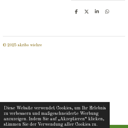
T
T
T
T
e
e
e
e
i
i
i
i
l
l
l
l
e
e
e
e
n
n
n
n
© 2025 skribo wiehre
Diese Website verwendet Cookies, um Ihr Erlebnis
zu verbessern und maßgeschneiderte Werbung
anzuzeigen. Indem Sie auf „Akzeptieren“ klicken,
stimmen Sie der Verwendung aller Cookies zu.