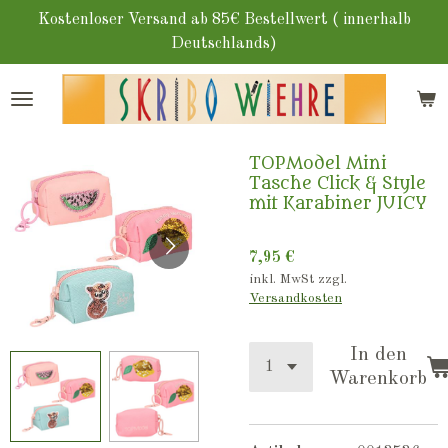
Zum
Kostenloser Versand ab 85€ Bestellwert ( innerhalb
Hauptinhalt
Deutschlands)
springen
TOPModel Mini
Tasche Click & Style
mit Karabiner JUICY
7,95 €
inkl. MwSt zzgl.
Versandkosten
In den
Warenkorb