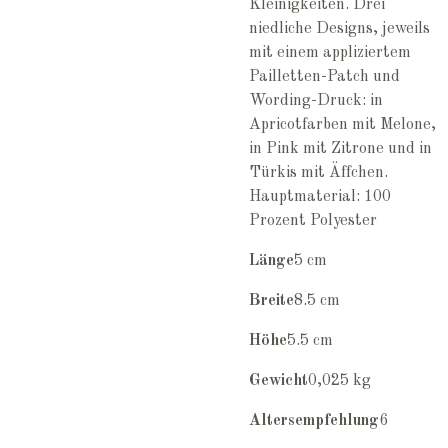
Kleinigkeiten. Drei
niedliche Designs, jeweils
mit einem appliziertem
Pailletten-Patch und
Wording-Druck: in
Apricotfarben mit Melone,
in Pink mit Zitrone und in
Türkis mit Äffchen.
Hauptmaterial: 100
Prozent Polyester
Länge
5 cm
Breite
8.5 cm
Höhe
5.5 cm
Gewicht
0,025 kg
Altersempfehlung
6