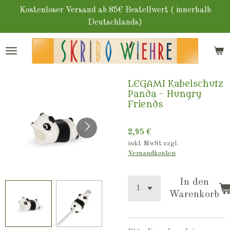
Zum
Kostenloser Versand ab 85€ Bestellwert ( innerhalb
Hauptinhalt
Deutschlands)
springen
LEGAMI Kabelschutz
Panda - Hungry
Friends
2,95 €
inkl. MwSt zzgl.
Versandkosten
In den
Warenkorb