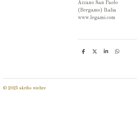
Azzano San Paolo
(Bergamo) Italia
www.legami.com
T
T
T
T
e
e
e
e
i
i
i
i
l
l
l
l
e
e
e
e
n
n
n
n
© 2025 skribo wiehre