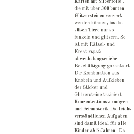
Karten mit Silberfolie
,
die mit über
300 bunten
Glitzersteinen
verziert
werden können, bis die
süßen Tiere
nur so
funkeln und glitzern. So
ist mit Rätsel- und
Kreativspaß
abwechslungsreiche
Beschäftigung
garantiert.
Die Kombination aus
Knobeln und Aufkleben
der Sticker und
Glitzersteine trainiert
Konzentrationsvermögen
und Feinmotorik
Die
leicht
verständlichen Aufgaben
sind damit
ideal für alle
Kinder ab 5 Jahren
. Da