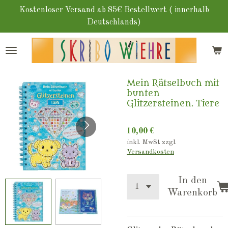
Zum
Kostenloser Versand ab 85€ Bestellwert ( innerhalb
Hauptinhalt
Deutschlands)
springen
Mein Rätselbuch mit
bunten
Glitzersteinen. Tiere
10,00 €
inkl. MwSt zzgl.
Versandkosten
In den
Warenkorb