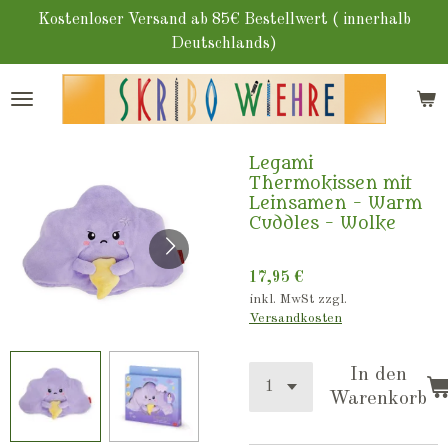
Zum
Kostenloser Versand ab 85€ Bestellwert ( innerhalb
Hauptinhalt
Deutschlands)
springen
Legami
Thermokissen mit
Leinsamen - Warm
Cuddles - Wolke
17,95 €
inkl. MwSt zzgl.
Versandkosten
In den
Warenkorb