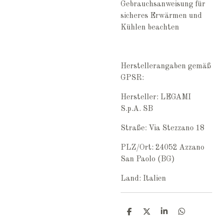
Gebrauchsanweisung für
sicheres Erwärmen und
Kühlen beachten
Herstellerangaben gemäß
GPSR:
Hersteller: LEGAMI
S.p.A. SB
Straße: Via Stezzano 18
PLZ/Ort: 24052 Azzano
San Paolo (BG)
Land: Italien
T
T
T
T