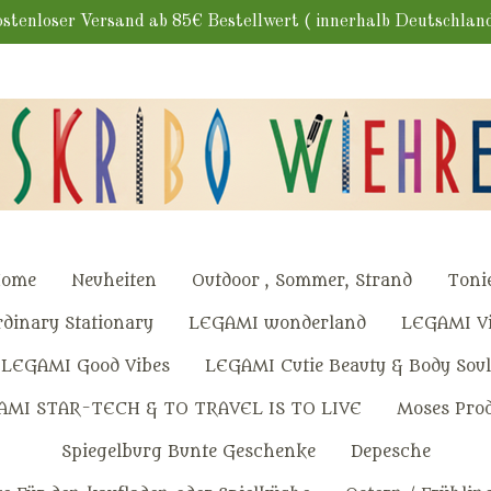
stenloser Versand ab 85€ Bestellwert ( innerhalb Deutschlan
ome
Neuheiten
Outdoor , Sommer, Strand
Toni
dinary Stationary
LEGAMI wonderland
LEGAMI Vi
LEGAMI Good Vibes
LEGAMI Cutie Beauty & Body Soul
AMI STAR-TECH & TO TRAVEL IS TO LIVE
Moses Pro
Spiegelburg Bunte Geschenke
Depesche