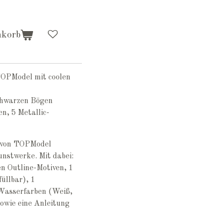
nkorb
OPModel mit coolen
schwarzen Bögen
n, 5 Metallic-
 von TOPModel
unstwerke. Mit dabei:
en Outline-Motiven, 1
üllbar), 1
Wasserfarben (Weiß,
sowie eine Anleitung