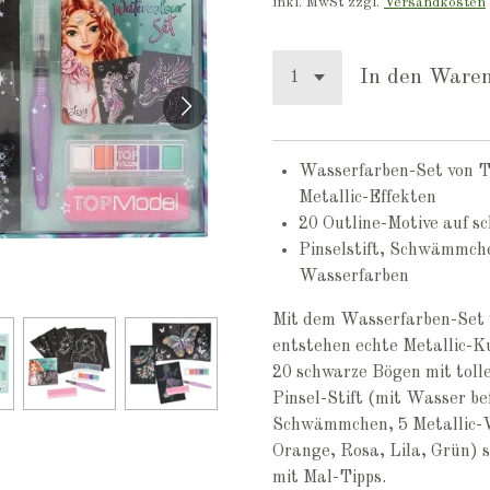
inkl. MwSt zzgl.
Versandkosten
In den Ware
Wasserfarben-Set von T
Metallic-Effekten
20 Outline-Motive auf 
Pinselstift, Schwämmche
Wasserfarben
Mit dem Wasserfarben-Set
entstehen echte Metallic-K
20 schwarze Bögen mit toll
Pinsel-Stift (mit Wasser bef
Schwämmchen, 5 Metallic-
Orange, Rosa, Lila, Grün) 
mit Mal-Tipps.