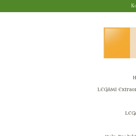
Zum
Ko
Hauptinhalt
springen
H
LEGAMI Extraor
LEG