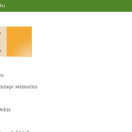
ds)
es
ntage Memories
dukte