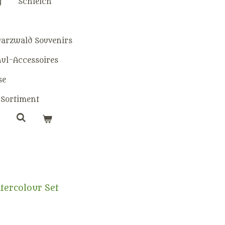
g
Schleich
warzwald Souvenirs
hul-Accessoires
se
Sortiment
tercolour Set