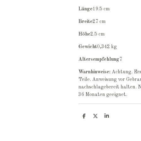
Länge
19.5 cm
Breite
27 cm
Höhe
2.5 cm
Gewicht
0,342 kg
Altersempfehlung
7
Warnhinweise:
Achtung. Ers
Teile. Anweisung vor Gebrau
nachschlagebereit halten. N
36 Monaten geeignet.
T
T
T
e
e
e
i
i
i
l
l
l
e
e
e