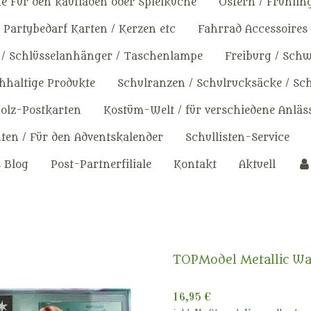
e Für den kaufladen oder Spielküche
Ostern / Frühlin
Partybedarf Karten / Kerzen etc
Fahrrad Accessoires
 / Schlüsselanhänger / Taschenlampe
Freiburg / Sch
haltige Produkte
Schulranzen / Schulrucksäcke / Sc
olz-Postkarten
Kostüm-Welt / für verschiedene Anläs
en / Für den Adventskalender
Schullisten-Service
s Blog
Post-Partnerfiliale
Kontakt
Aktuell
TOPModel Metallic Wa
16,95 €